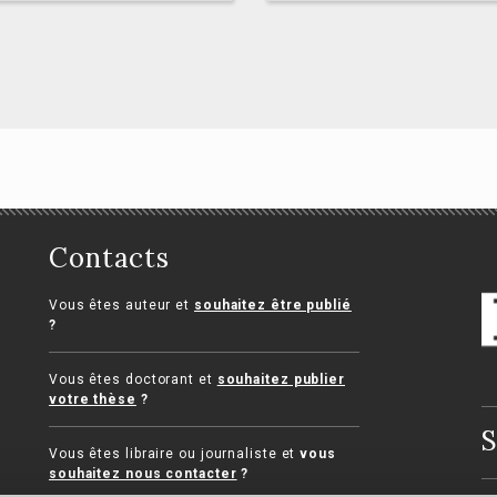
La commande
s obligations de
Contacts
publique en Afriqu
mportement en
Mouhamadou Moustapha
oit international
Vous êtes auteur et
souhaitez être publié
Aïdara, Laurence Lalliot
blic
?
ia de Vaucleroy
Vous êtes doctorant et
souhaitez publier
votre thèse
?
S
Vous êtes libraire ou journaliste et
vous
souhaitez nous contacter
?