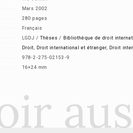
Mars 2002
280 pages
Français
LGDJ /
Thèses
/
Bibliothèque de droit interna
Droit
,
Droit international et étranger
,
Droit inte
978-2-275-02153-9
16×24 mm
oir aus