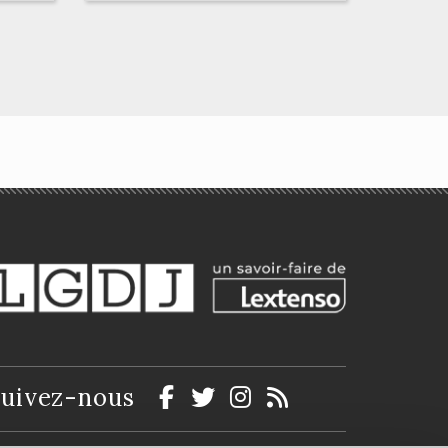
La pratique des droits
e
de la défense devant
la Cour pénale
internationale
Sandrine De Sena
uivez-nous