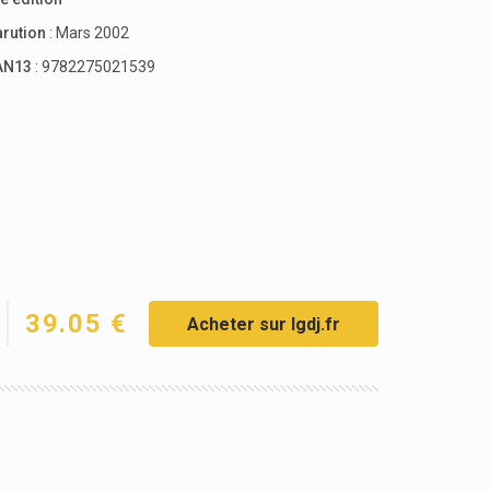
arution
: Mars 2002
AN13
: 9782275021539
39.05 €
Acheter sur lgdj.fr