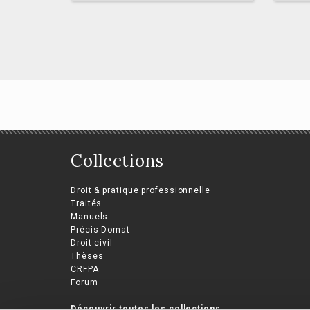
La réparation du
préjudice individuel
en droit général de la
Le
Collections
responsabilité
co
internationale de
dr
Droit & pratique professionnelle
l’État
pu
Traités
Manuels
Yvan Kamto Tabuguia
Alex
Précis Domat
Droit civil
Thèses
CRFPA
Forum
Découvrir toutes les collections