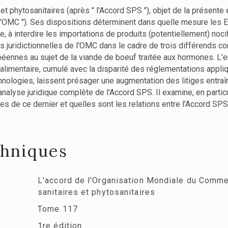
et phytosanitaires (après " l'Accord SPS "), objet de la présent
l'OMC "). Ses dispositions déterminent dans quelle mesure les 
 à interdire les importations de produits (potentiellement) noci
s juridictionnelles de l'OMC dans le cadre de trois différends co
ennes au sujet de la viande de boeuf traitée aux hormones. L'e
limentaire, cumulé avec la disparité des réglementations appli
ologies, laissent présager une augmentation des litiges entraîna
 analyse juridique complète de l'Accord SPS. Il examine, en parti
s de ce dernier et quelles sont les relations entre l'Accord SPS, 
chniques
L'accord de l'Organisation Mondiale du Comme
sanitaires et phytosanitaires
Tome 117
1re édition