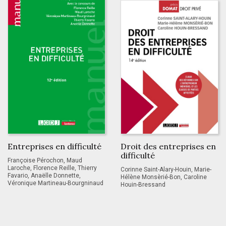
Entreprises en difficulté
Droit des entreprises en
difficulté
Françoise Pérochon, Maud
Laroche, Florence Reille, Thierry
Corinne Saint-Alary-Houin, Marie-
Favario, Anaëlle Donnette,
Hélène Monsèrié-Bon, Caroline
Véronique Martineau-Bourgninaud
Houin-Bressand