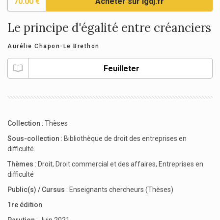
70.00 €
Acheter sur lgdj.fr
Le principe d'égalité entre créanciers
Aurélie Chapon-Le Brethon
Feuilleter
Collection
:
Thèses
Sous-collection
:
Bibliothèque de droit des entreprises en
difficulté
Thèmes
:
Droit
,
Droit commercial et des affaires
,
Entreprises en
difficulté
Public(s) / Cursus
:
Enseignants chercheurs (Thèses)
1re édition
Parution
: Juin 2021