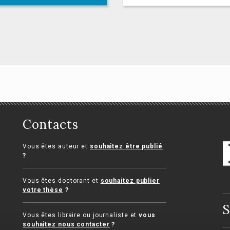
Guide pratique de
procédure devant l
juridictions de l'or
administratif
Jean-Luc Sauron, Jenny Gra
Contacts
d'Esnon, Mathilde Janicot, Ju
Florent
 réserve de
Vous êtes auteur et
souhaitez être publié
priété de l’État
?
ment Meyssirel
Vous êtes doctorant et
souhaitez publier
votre thèse
?
S
Vous êtes libraire ou journaliste et
vous
souhaitez nous contacter
?