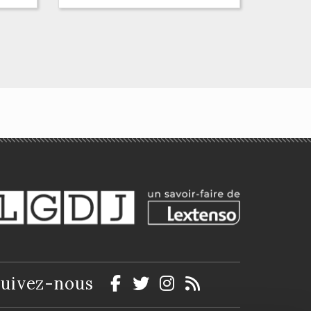
es
dre
nd
lie
La gouvernance
territoriale
Collectif
uivez-nous