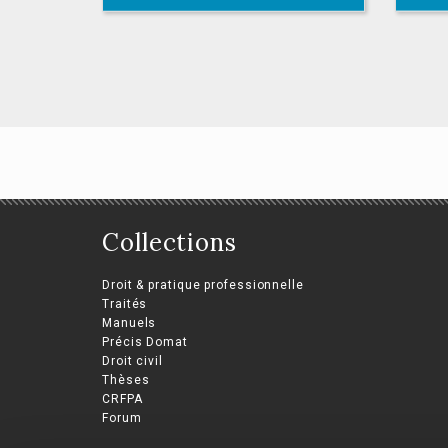
L’action extérieure
Collections
oblique des
collectivités infra-
La
Droit & pratique professionnelle
étatiques
pro
Traités
Manuels
Romain Leatham
Clé
Précis Domat
Droit civil
Thèses
CRFPA
Forum