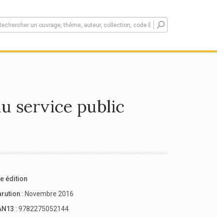
u service public
e édition
arution
: Novembre 2016
AN13
: 9782275052144