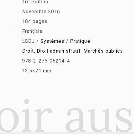
1re édition
Novembre 2016
184 pages
Français
LGDJ /
Systèmes
/
Pratique
Droit
,
Droit administratif
,
Marchés publics
978-2-275-05214-4
13.5×21 mm
oir aus