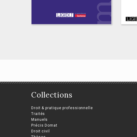
Collections
Droits de l'homme et
libertés
Droit & pratique professionnelle
fondamentales
Traités
Le
Manuels
Henri Oberdorff
qu
Précis Domat
Droit civil
Bern