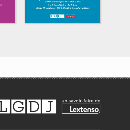
Le droit à
l'alimentation et la
lutte contre la
précarité alimentaire
en France
Magali Ramel