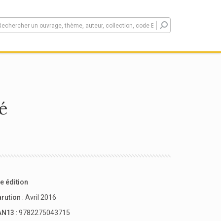
té
e édition
arution
: Avril 2016
AN13
: 9782275043715