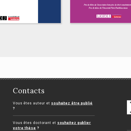
Contacts
Vous êtes auteur et
souhaitez être publié
L'habeas corpus
?
s libertés en
estions
Ninon Mathieu
Vous êtes doctorant et
souhaitez publier
ard Stirn
votre thèse
?