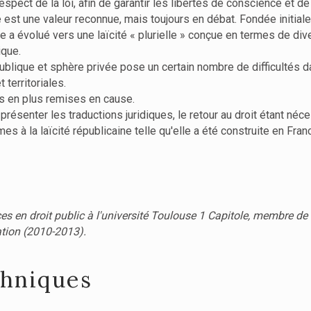
espect de la loi, afin de garantir les libertés de conscience et de 
 est une valeur reconnue, mais toujours en débat. Fondée initiale
le a évolué vers une laïcité « plurielle » conçue en termes de div
ique.
ublique et sphère privée pose un certain nombre de difficultés d
 territoriales.
lus en plus remises en cause.
en présenter les traductions juridiques, le retour au droit étant n
à la laïcité républicaine telle qu'elle a été construite en Fran
es en droit public à l'université Toulouse 1 Capitole, membre de
ation (2010-2013).
chniques