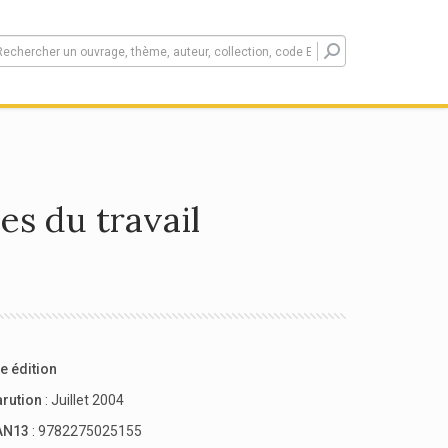
es du travail
e édition
arution
: Juillet 2004
AN13
: 9782275025155