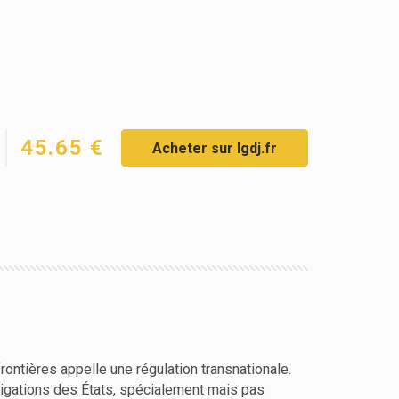
45.65 €
Acheter sur lgdj.fr
frontières appelle une régulation transnationale.
obligations des États, spécialement mais pas