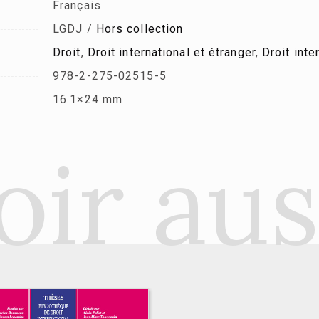
Français
LGDJ /
Hors collection
Droit
,
Droit international et étranger
,
Droit inte
978-2-275-02515-5
16.1×24 mm
oir aus