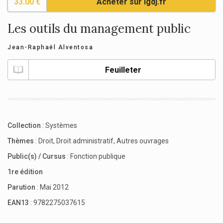
33.00 €
Acheter sur lgdj.fr
Les outils du management public
Jean-Raphaël Alventosa
Feuilleter
Collection
:
Systèmes
Thèmes
:
Droit
,
Droit administratif
,
Autres ouvrages
Public(s) / Cursus
:
Fonction publique
1re édition
Parution
: Mai 2012
EAN13
: 9782275037615