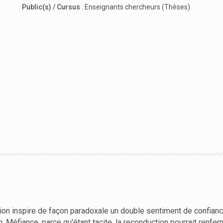
Public(s) / Cursus
:
Enseignants chercheurs (Thèses)
ction inspire de façon paradoxale un double sentiment de confian
n. Méfiance, parce qu'étant tacite, la reconduction pourrait renf