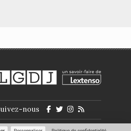
Le juge et les
sanctions unilatérales
de l’inexécution du
contrat
at
Deborah Senanedj
uivez-nous
ntions légales
Politique de confidentialité
ser
Personnaliser
Politique de confidentialité