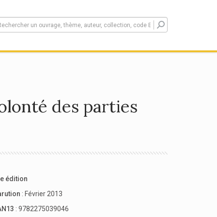
olonté des parties
e édition
arution
: Février 2013
AN13
: 9782275039046