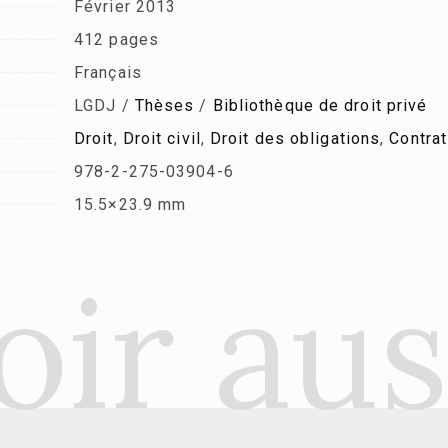
Février 2013
412 pages
Français
LGDJ /
Thèses
/
Bibliothèque de droit privé
Droit
,
Droit civil
,
Droit des obligations
,
Contrat
978-2-275-03904-6
15.5×23.9 mm
oir aus