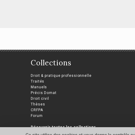
Collections
Ess
Essai critique sur les
de 
conditions de la
Droit & pratique professionnelle
co
résolution unilatérale
Traités
Manuels
Dina
Joaquín Polit
Précis Domat
Droit civil
Thèses
CRFPA
Forum
Découvrir toutes les collections