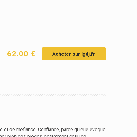
62.00 €
Acheter sur lgdj.fr
ce et de méfiance. Confiance, parce qu'elle évoque
ermer bien des pièges, notamment celui de