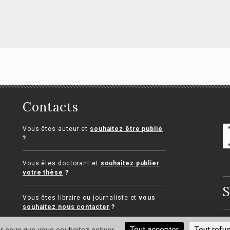
Contacts
ai sur l’équilibre
La volonté
la relation
postérieure à la
Vous êtes auteur et
souhaitez être publié
ntractuelle
formation du contr
?
 Dia
Charlotte Revet
Vous êtes doctorant et
souhaitez publier
votre thèse
?
S
Vous êtes libraire ou journaliste et
vous
souhaitez nous contacter
?
Me
Tout accepter
Tout refu