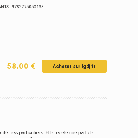
AN13
: 9782275050133
58.00 €
Acheter sur lgdj.fr
ité très particuliers. Elle recèle une part de