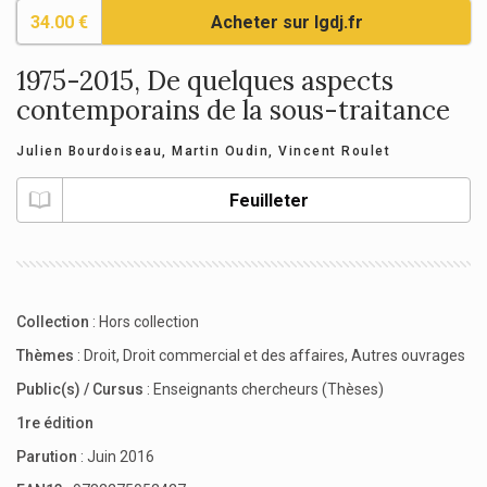
34.00 €
Acheter sur lgdj.fr
1975-2015, De quelques aspects
contemporains de la sous-traitance
Julien Bourdoiseau
,
Martin Oudin
,
Vincent Roulet
Feuilleter
Collection
:
Hors collection
Thèmes
:
Droit
,
Droit commercial et des affaires
,
Autres ouvrages
Public(s) / Cursus
:
Enseignants chercheurs (Thèses)
1re édition
Parution
: Juin 2016