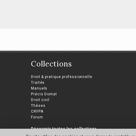
Gu
co
en
Collections
Mélanges en
l’honneur de Marie-
Léna
Droit & pratique professionnelle
Laure Moquet-Anger
Traités
Manuels
Collectif
Précis Domat
Droit civil
Thèses
CRFPA
Forum
Découvrir toutes les collections