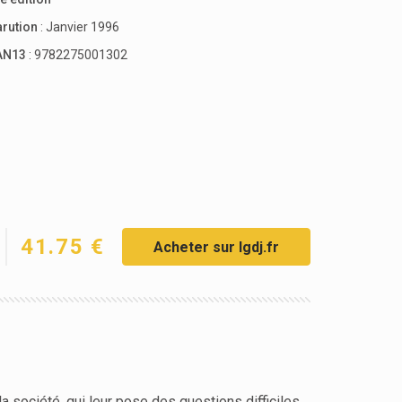
arution
: Janvier 1996
AN13
: 9782275001302
41.75 €
Acheter sur lgdj.fr
a société, qui leur pose des questions difficiles