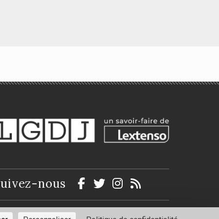
Le droit des aides
la
d'État
Jean Sauron, Fairouz Hondema-
i
Mokrane
uivez-nous
ntions légales
Politique de confidentialité