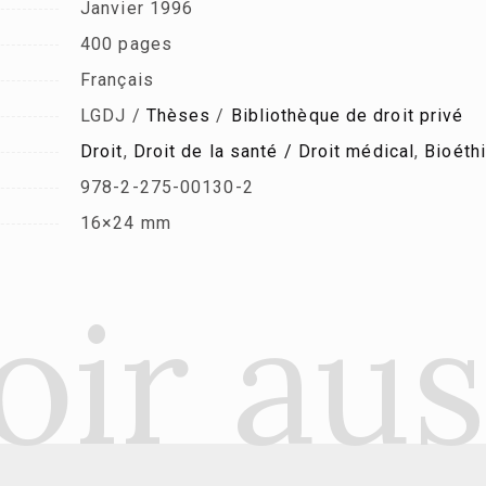
Janvier 1996
400 pages
Français
LGDJ /
Thèses
/
Bibliothèque de droit privé
Droit
,
Droit de la santé / Droit médical
,
Bioéth
978-2-275-00130-2
16×24 mm
oir aus