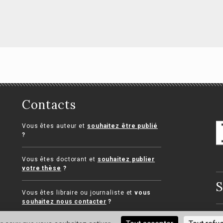
ide de la
llaboration libérale
 cabinet d'avocats
Contacts
Dictionnaire de la
concurrence et de 
 Bojko, Séverine Risser
Vous êtes auteur et
souhaitez être publié
distribution
?
Anne-Sophie Choné-Grimald
Vous êtes doctorant et
souhaitez publier
votre thèse
?
S
Vous êtes libraire ou journaliste et
vous
souhaitez nous contacter
?
Me