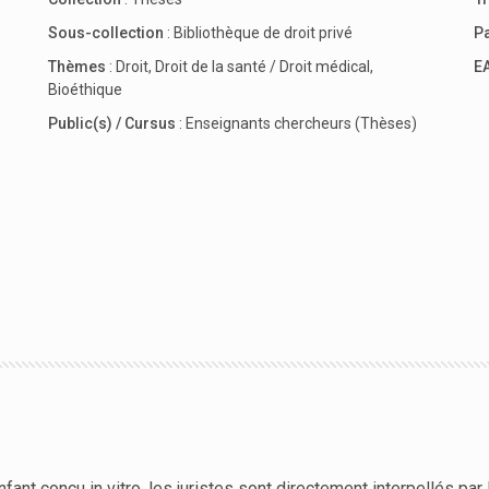
Sous-collection
:
Bibliothèque de droit privé
P
Thèmes
:
Droit
,
Droit de la santé / Droit médical
,
E
Bioéthique
Public(s) / Cursus
:
Enseignants chercheurs (Thèses)
nt conçu in vitro, les juristes sont directement interpellés par l