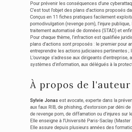
Pour prévenir les conséquences d’une cyberattaque, l
C’est tout l’objet des plans d’actions proposés d
Conçus en 11 fiches pratiques facilement exploitabl
pornodivulgation (revenge porn), l’injure publiqu
traitement automatisé de données (STAD) et enfin 
Pour chaque thème, l’infraction est qualifiée juri
plans d’actions sont proposés : le premier pour an
entreprendre les actions judiciaires pertinentes ; l
L’ouvrage s’adresse aux dirigeants d’entreprise, 
systèmes d’information, aux délégués à la protec
À propos de l'auteur
Sylvie Jonas
est avocate, experte dans la préven
aux faux RIB, de phishing, d’extorsion par déni d
de revenge porn, de diffamation ou d’injures sur l
Elle enseigne à l’Université Paris-Saclay (Master 
Elle assure depuis plusieurs années des formatio