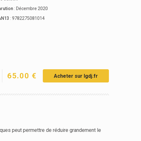
arution
: Décembre 2020
AN13
: 9782275081014
65.00 €
Acheter sur lgdj.fr
iques peut permettre de réduire grandement le