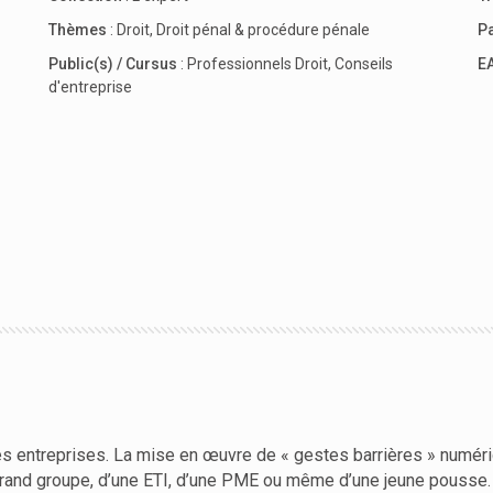
Thèmes
:
Droit
,
Droit pénal & procédure pénale
P
Public(s) / Cursus
:
Professionnels Droit
,
Conseils
E
d'entreprise
es entreprises. La mise en œuvre de « gestes barrières » numér
n grand groupe, d’une ETI, d’une PME ou même d’une jeune pousse.