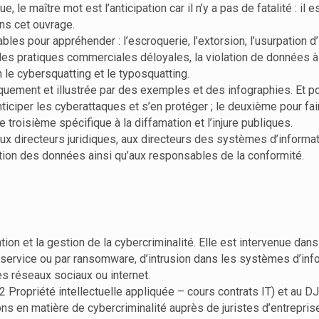
e maître mot est l’anticipation car il n’y a pas de fatalité : il e
ans cet ouvrage.
es pour appréhender : l’escroquerie, l’extorsion, l’usurpation d’id
e, les pratiques commerciales déloyales, la violation de données 
le cybersquatting et le typosquatting.
diquement et illustrée par des exemples et des infographies. Et 
ticiper les cyberattaques et s’en protéger ; le deuxième pour fai
e troisième spécifique à la diffamation et l’injure publiques.
aux directeurs juridiques, aux directeurs des systèmes d’informa
tion des données ainsi qu’aux responsables de la conformité.
tion et la gestion de la cybercriminalité. Elle est intervenue d
e service ou par ransomware, d’intrusion dans les systèmes d’inf
es réseaux sociaux ou internet.
2 Propriété intellectuelle appliquée – cours contrats IT) et au D
ns en matière de cybercriminalité auprès de juristes d’entrepris